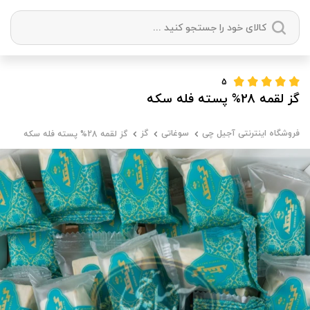
دسته بندی ها
5
گز لقمه 28% پسته فله سکه
آجیل
میوه خشک
زعفران
خشکبار
فروشگاه اینترنتی آجیل چی
سوغاتی
گز
گز لقمه 28% پسته فله سکه