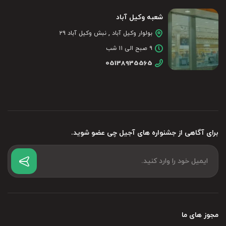
شعبه وکیل آباد
بولوار وکیل آباد , نبش وکیل آباد ۲۹
۹ صبح الی ۱۱ شب
05138935565
برای آگاهی از جشنواره های آجیل چی عضو شوید.
مجوز های ما