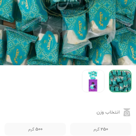
انتخاب وزن
500
250
گرم
گرم