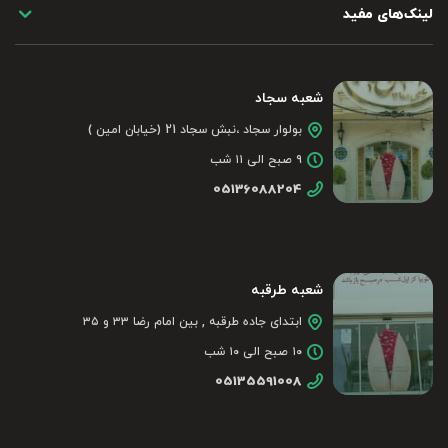
لینک‌های مفید
شعبه سجاد
بولوار سجاد ،نبش سجاد 21 (خیابان امین )
۹ صبح الی ۱۱ شب
05136088204
شعبه طرقبه
ابتدای جاده طرقبه , بین امام رضا ۳۳ و ۳۵
۱۰ صبح الی ۱۰ شب
05135591008