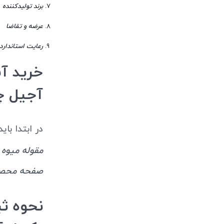
برند تولیدکننده
عرضه و تقاضا
رعایت استاندار
خرید آ
آجیل چ
در ابتدا بای
مقوله میوه
صفحه محصو
نحوه ث