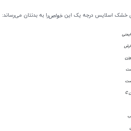
ی خشک اسلایس درجه یک این
را به بدنتان می‌رساند:
خواص
یمنی
ارش
زن
ست
وست
 C
ب