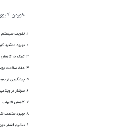
خوردن کیو
تقویت سیستم ا
بهبود عملکرد گو
کمک به کاهش و
حفظ سلامت پو
پیشگیری از یب
سرشار از ویتامین
کاهش التهاب
بهبود سلامت قل
تنظیم فشار خون