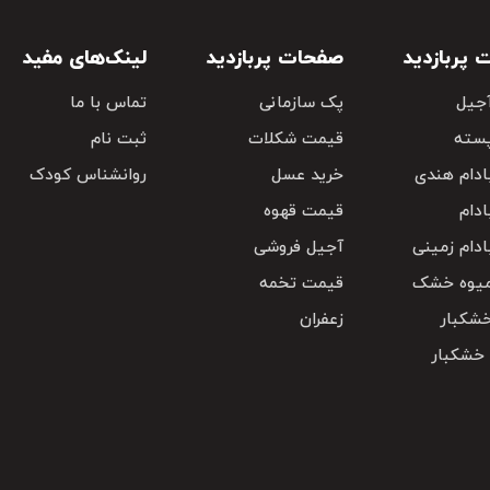
پربازدید
صفحات پربازدید
لینک‌های مفید
جیل
پک سازمانی
تماس با ما
سته
قیمت شکلات
ثبت نام
دام هندی
خرید عسل
روانشناس کودک
دام
قیمت قهوه
دام زمینی
آجیل فروشی
یوه خشک
قیمت تخمه
شکبار
زعفران
 خشکبار