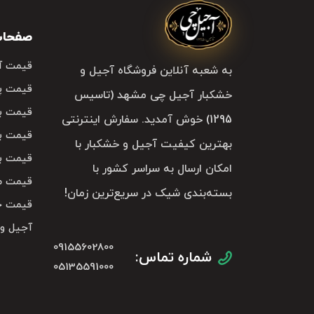
صفحات 
قیمت آ
به شعبه آنلاین فروشگاه آجیل و
قیمت پ
خشکبار آجیل چی مشهد (تاسیس
قیمت با
1295) خوش آمدید. سفارش اینترنتی
قیمت با
بهترین کیفیت آجیل و خشکبار با
قیمت با
امکان ارسال به سراسر کشور با
قیمت م
بسته‌بندی شیک در سریع‌ترین زمان!
قیمت خ
آجیل و
09155602800
شماره تماس:
05135591000