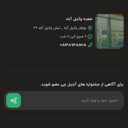
شعبه وکیل آباد
بولوار وکیل آباد , نبش وکیل آباد ۲۹
۹ صبح الی ۱۱ شب
05138935565
برای آگاهی از جشنواره های آجیل چی عضو شوید.