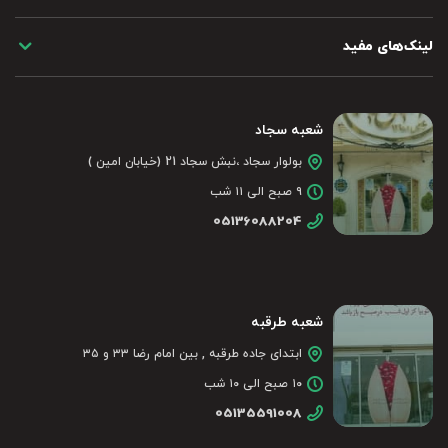
لینک‌های مفید
شعبه سجاد
بولوار سجاد ،نبش سجاد 21 (خیابان امین )
۹ صبح الی ۱۱ شب
05136088204
شعبه طرقبه
ابتدای جاده طرقبه , بین امام رضا ۳۳ و ۳۵
۱۰ صبح الی ۱۰ شب
05135591008