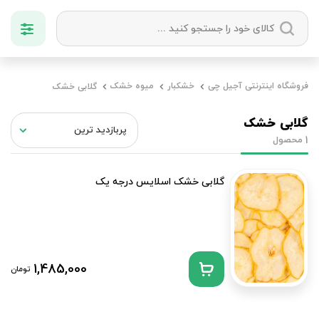
دسته بندی ها
فروشگاه اینترنتی آجیل چی
خشکبار
میوه خشک
گلابی خشک
آجیل
میوه خشک
زعفران
خشکبار
گلابی خشک
محصول
1
گلابی خشک اسلایس درجه یک
1,485,000
تومان