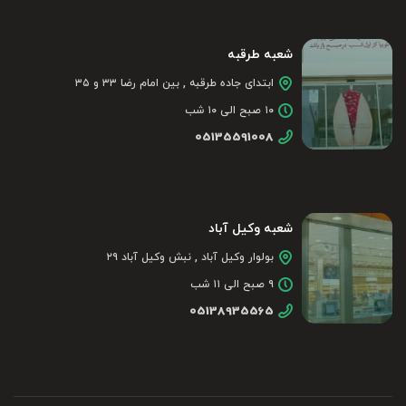
شعبه طرقبه
ابتدای جاده طرقبه , بین امام رضا ۳۳ و ۳۵
۱۰ صبح الی ۱۰ شب
05135591008
شعبه وکیل آباد
بولوار وکیل آباد , نبش وکیل آباد ۲۹
۹ صبح الی ۱۱ شب
05138935565