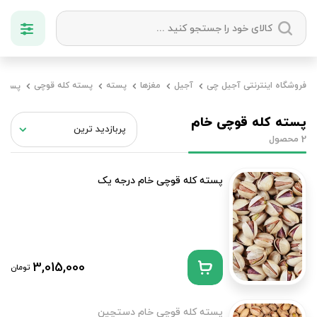
دسته بندی ها
فروشگاه اینترنتی آجیل چی
آجیل
مغزها
پسته
پسته کله قوچی
پسته 
آجیل
میوه خشک
زعفران
خشکبار
پسته کله قوچی خام
محصول
2
پسته کله قوچی خام درجه یک
3,015,000
تومان
پسته کله قوچی خام دستچین