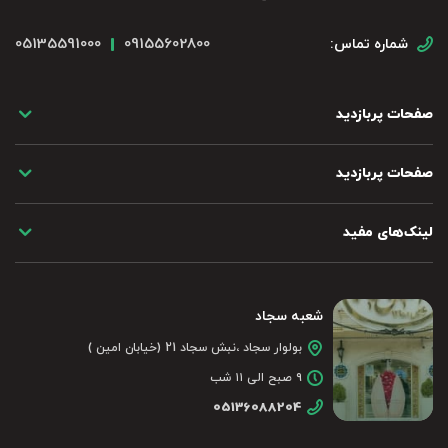
05135591000
09155602800
شماره تماس:
صفحات پربازدید
صفحات پربازدید
لینک‌های مفید
شعبه سجاد
بولوار سجاد ،نبش سجاد 21 (خیابان امین )
۹ صبح الی ۱۱ شب
05136088204