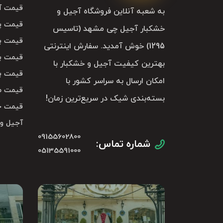
قیمت آ
به شعبه آنلاین فروشگاه آجیل و
قیمت پ
خشکبار آجیل چی مشهد (تاسیس
قیمت با
1295) خوش آمدید. سفارش اینترنتی
قیمت با
بهترین کیفیت آجیل و خشکبار با
قیمت با
امکان ارسال به سراسر کشور با
قیمت م
بسته‌بندی شیک در سریع‌ترین زمان!
قیمت خ
آجیل و
09155602800
شماره تماس:
05135591000