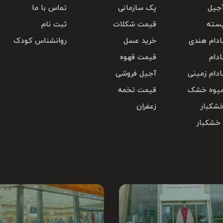
جیل
پک سازمانی
تماس با ما
سته
قیمت شکلات
ثبت نام
دام هندی
خرید عسل
روانشناس کودک
دام
قیمت قهوه
دام زمینی
آجیل فروشی
یوه خشک
قیمت تخمه
شکبار
زعفران
 خشکبار