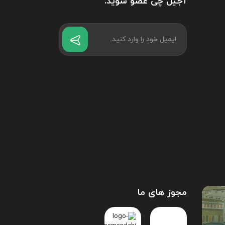
آجیل چی عضو شوید.
مجوز های ما