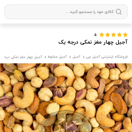
دسته بندی ها
5
آجیل چهار مغز نمکی درجه یک
آجیل
میوه خشک
زعفران
خشکبار
فروشگاه اینترنتی آجیل چی
آجیل
آجیل مخلوط
آجیل چهار مغز نمکی درجه 