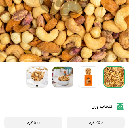
انتخاب وزن
500
250
گرم
گرم