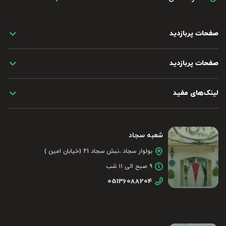
صفحات پربازدید
صفحات پربازدید
لینک‌های مفید
شعبه سجاد
بولوار سجاد ،نبش سجاد 21 (خیابان امین )
۹ صبح الی ۱۱ شب
05136088204