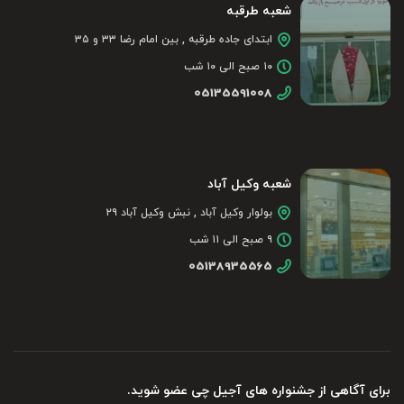
شعبه طرقبه
ابتدای جاده طرقبه , بین امام رضا ۳۳ و ۳۵
۱۰ صبح الی ۱۰ شب
05135591008
شعبه وکیل آباد
بولوار وکیل آباد , نبش وکیل آباد ۲۹
۹ صبح الی ۱۱ شب
05138935565
برای آگاهی از جشنواره های آجیل چی عضو شوید.