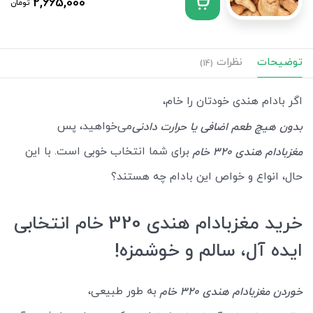
2,665,000
تومان
توضیحات
نظرات
(14)
اگر بادام هندی خودتان را خام،
می‌خواهید، پس
بدون هیچ طعم اضافی یا حرارت دادنی
برای شما انتخاب خوبی است. با این
مغزبادام هندی 320 خام
حال، انواع و خواص این بادام چه هستند؟
خرید مغزبادام هندی 320 خام انتخابی
ایده آل، سالم و خوشمزه!
به طور طبیعی،
خوردن مغزبادام هندی 320 خام