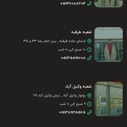
05136088204
شعبه طرقبه
ابتدای جاده طرقبه , بین امام رضا ۳۳ و ۳۵
۱۰ صبح الی ۱۰ شب
05135591008
شعبه وکیل آباد
بولوار وکیل آباد , نبش وکیل آباد ۲۹
۹ صبح الی ۱۱ شب
05138935565