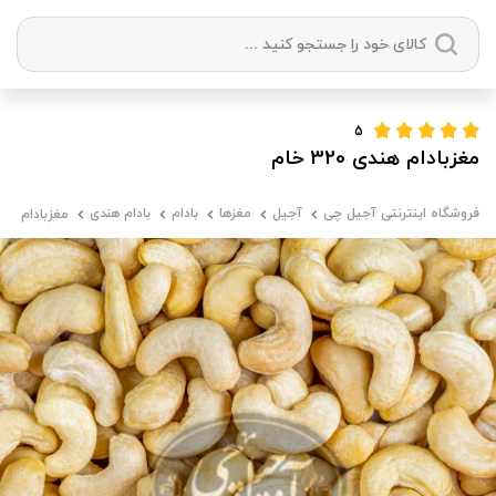
دسته بندی ها
5
مغزبادام هندی 320 خام
آجیل
میوه خشک
زعفران
خشکبار
فروشگاه اینترنتی آجیل چی
آجیل
مغزها
بادام
بادام هندی
مغزبادام هندی 320