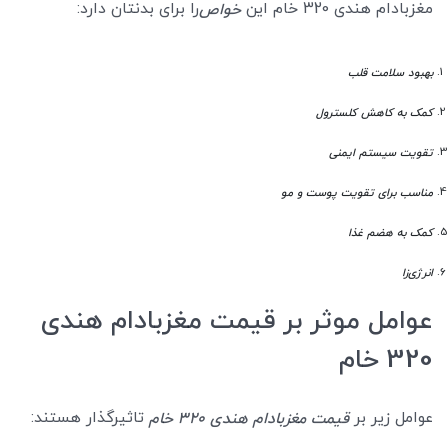
مغزبادام هندی 320 خام این
را برای بدنتان دارد:
خواص
بهبود سلامت قلب
کمک به کاهش کلسترول
تقویت سیستم ایمنی
مناسب برای تقویت پوست و مو
کمک به هضم غذا
انرژی‌زا
عوامل موثر بر قیمت مغزبادام هندی
320 خام
عوامل زیر بر
تاثیرگذار هستند:
قیمت مغزبادام هندی 320 خام