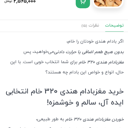
2,565,000
تومان
توضیحات
نظرات
(15)
اگر بادام هندی خودتان را خام،
می‌خواهید، پس
بدون هیچ طعم اضافی یا حرارت دادنی
برای شما انتخاب خوبی است. با این
مغزبادام هندی 320 خام
حال، انواع و خواص این بادام چه هستند؟
خرید مغزبادام هندی 320 خام انتخابی
ایده آل، سالم و خوشمزه!
به طور طبیعی،
خوردن مغزبادام هندی 320 خام