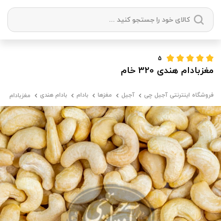
دسته بندی ها
5
مغزبادام هندی 320 خام
آجیل
میوه خشک
زعفران
خشکبار
فروشگاه اینترنتی آجیل چی
آجیل
مغزها
بادام
بادام هندی
مغزبادام هندی 320