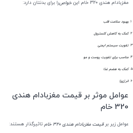
مغزبادام هندی 320 خام این
را برای بدنتان دارد:
خواص
بهبود سلامت قلب
کمک به کاهش کلسترول
تقویت سیستم ایمنی
مناسب برای تقویت پوست و مو
کمک به هضم غذا
انرژی‌زا
عوامل موثر بر قیمت مغزبادام هندی
320 خام
عوامل زیر بر
تاثیرگذار هستند:
قیمت مغزبادام هندی 320 خام