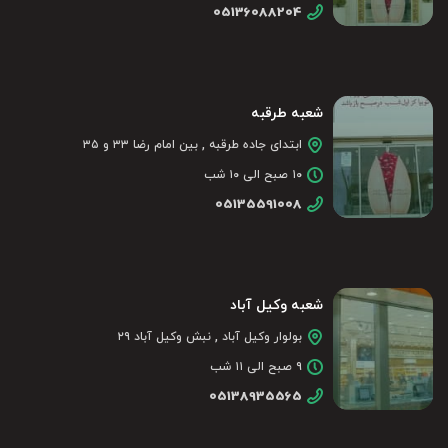
05136088204
شعبه طرقبه
ابتدای جاده طرقبه , بین امام رضا ۳۳ و ۳۵
۱۰ صبح الی ۱۰ شب
05135591008
شعبه وکیل آباد
بولوار وکیل آباد , نبش وکیل آباد ۲۹
۹ صبح الی ۱۱ شب
05138935565