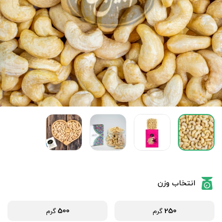
انتخاب وزن
500
250
گرم
گرم