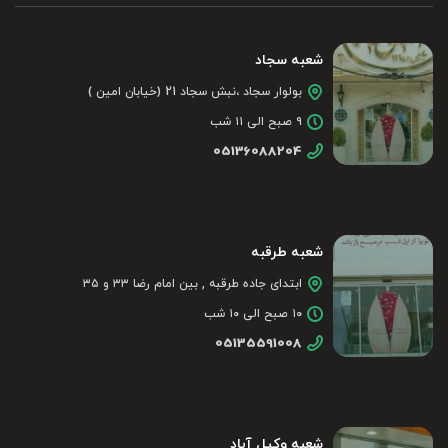
شعبه سجاد
بولوار سجاد ،نبش سجاد 21 (خیابان امین )
۹ صبح الی ۱۱ شب
05136088204
شعبه طرقبه
ابتدای جاده طرقبه , بین امام رضا ۳۳ و ۳۵
۱۰ صبح الی ۱۰ شب
05135591008
شعبه وکیل آباد