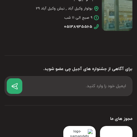
بولوار وکیل آباد , نبش وکیل آباد ۲۹
۹ صبح الی ۱۱ شب
05138935565
برای آگاهی از جشنواره های آجیل چی عضو شوید.
مجوز های ما