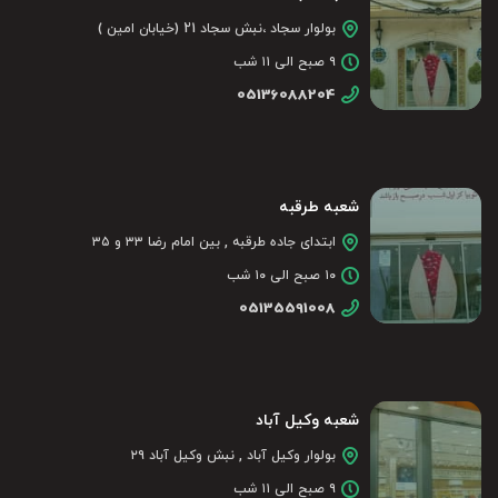
بولوار سجاد ،نبش سجاد 21 (خیابان امین )
۹ صبح الی ۱۱ شب
05136088204
شعبه طرقبه
ابتدای جاده طرقبه , بین امام رضا ۳۳ و ۳۵
۱۰ صبح الی ۱۰ شب
05135591008
شعبه وکیل آباد
بولوار وکیل آباد , نبش وکیل آباد ۲۹
۹ صبح الی ۱۱ شب