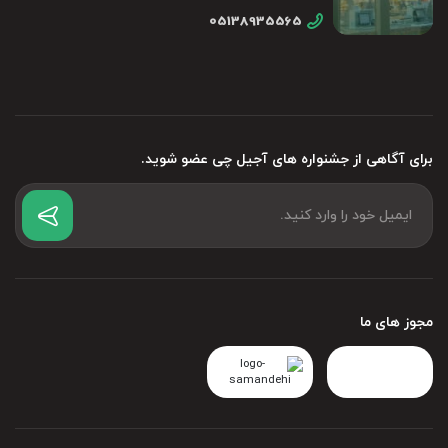
05138935565
برای آگاهی از جشنواره های آجیل چی عضو شوید.
مجوز های ما