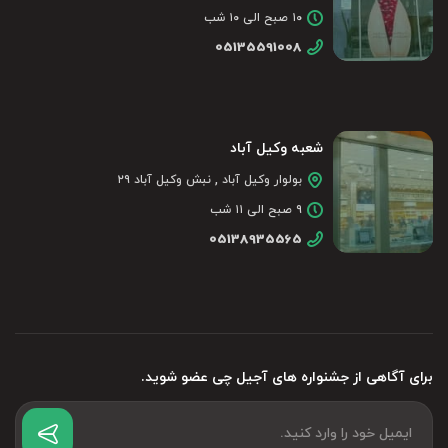
۱۰ صبح الی ۱۰ شب
05135591008
شعبه وکیل آباد
بولوار وکیل آباد , نبش وکیل آباد ۲۹
۹ صبح الی ۱۱ شب
05138935565
برای آگاهی از جشنواره های آجیل چی عضو شوید.