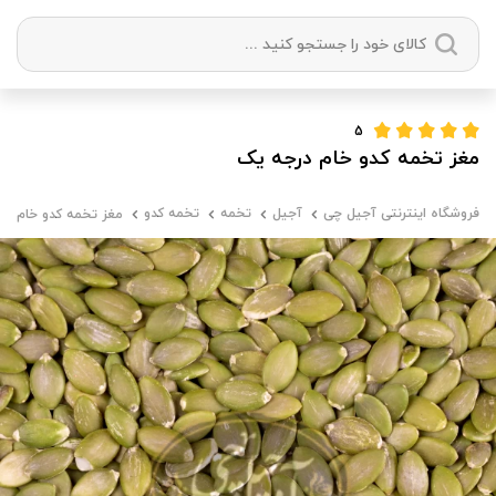
دسته بندی ها
5
مغز تخمه کدو خام درجه یک
آجیل
میوه خشک
زعفران
خشکبار
فروشگاه اینترنتی آجیل چی
آجیل
تخمه
تخمه کدو
مغز تخمه کدو خام در