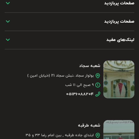
صفحات پربازدید
صفحات پربازدید
لینک‌های مفید
شعبه سجاد
بولوار سجاد ،نبش سجاد 21 (خیابان امین )
۹ صبح الی ۱۱ شب
05136088204
شعبه طرقبه
ابتدای جاده طرقبه , بین امام رضا ۳۳ و ۳۵