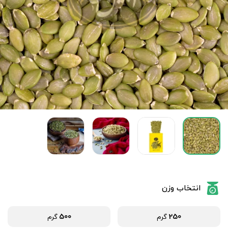
انتخاب وزن
500
250
گرم
گرم