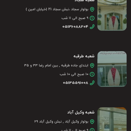
شعبه سجاد
بولوار سجاد ،نبش سجاد 21 (خیابان امین )
۹ صبح الی ۱۱ شب
05136088204
شعبه طرقبه
ابتدای جاده طرقبه , بین امام رضا ۳۳ و ۳۵
۱۰ صبح الی ۱۰ شب
05135591008
شعبه وکیل آباد
بولوار وکیل آباد , نبش وکیل آباد ۲۹
۹ صبح الی ۱۱ شب