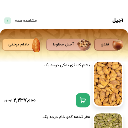
آجیل
مشاهده همه
فندق
آجیل مخلوط
بادام درختی
بادام کاغذی نمکی درجه یک
2,237,000
تومان
مغز تخمه کدو خام درجه یک