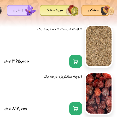
خشکبار
میوه خشک
زعفران
شاهدانه رست شده درجه یک
365,000
تومان
آلوچه سانتریزه درجه یک
817,000
تومان