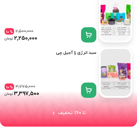
2,500,000
10
%
2,250,000
تومان
سبد انرژی زا آجیل چی
3,775,000
10
%
3,397,500
تومان
تا ۶۰٪ تخفیف