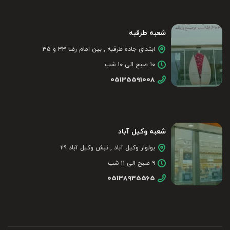
شعبه طرقبه
ابتدای جاده طرقبه , بین امام رضا ۳۳ و ۳۵
۱۰ صبح الی ۱۰ شب
05135591008
شعبه وکیل آباد
بولوار وکیل آباد , نبش وکیل آباد ۲۹
۹ صبح الی ۱۱ شب
05138935565