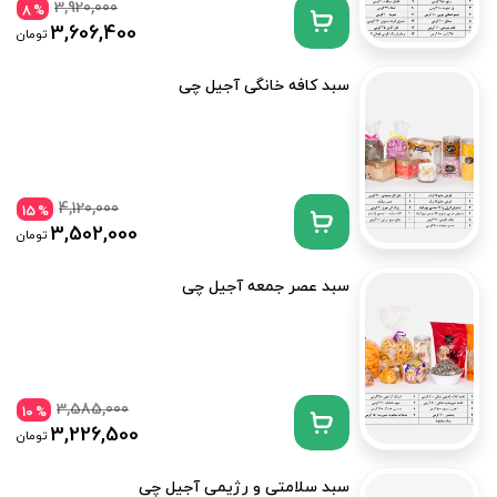
3,920,000
8
%
3,606,400
تومان
سبد کافه خانگی آجیل چی
4,120,000
15
%
3,502,000
تومان
سبد عصر جمعه آجیل چی
3,585,000
10
%
3,226,500
تومان
سبد سلامتی و رژیمی آجیل چی