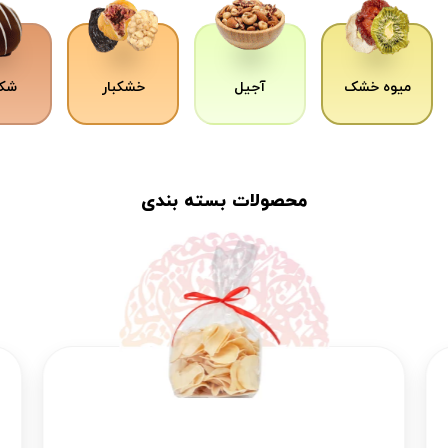
میوه خشک
آجیل
خشکبار
شکل
محصولات بسته بندی