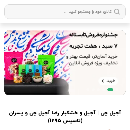
دسته بندی ها
آجیل
میوه خشک
زعفران
خشکبار
آجیل چی | آجیل و خشکبار رضا آجیل‌ چی و پسران
(تاسیس 1295)