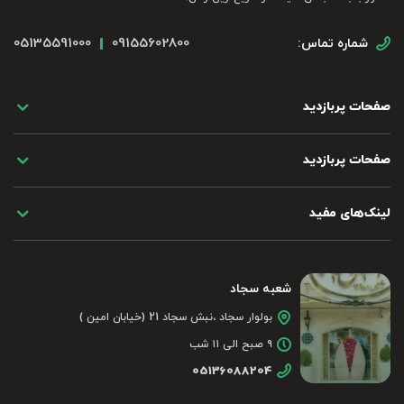
05135591000
09155602800
شماره تماس:
صفحات پربازدید
صفحات پربازدید
لینک‌های مفید
شعبه سجاد
بولوار سجاد ،نبش سجاد 21 (خیابان امین )
۹ صبح الی ۱۱ شب
05136088204