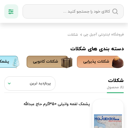
دسته بندی ها
فروشگاه اینترنتی آجیل چی
شکلات
آجیل
میوه خشک
زعفران
خشکبار
دسته بندی های شکلات
شکلات پذیرایی
شکلات کادویی
پشمک
شکلات
محصول
81
پشمک لقمه وانیلی 350گرم حاج عبدالله