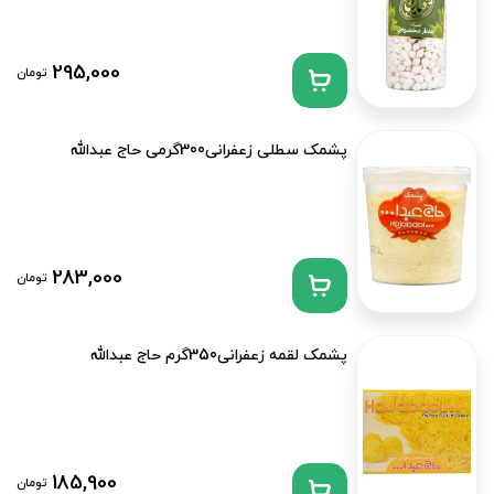
295,000
تومان
پشمک سطلی زعفرانی300گرمی حاج عبدالله
283,000
تومان
پشمک لقمه زعفرانی350گرم حاج عبدالله
185,900
تومان