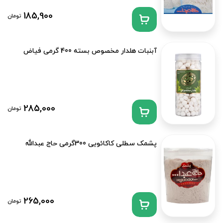
185,900
تومان
آبنبات هلدار مخصوص بسته 400 گرمی فیاض
285,000
تومان
پشمک سطلی کاکائویی 300گرمی حاج عبدالله
265,000
تومان