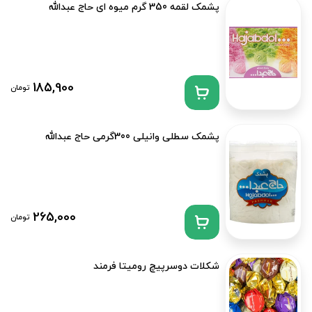
پشمک لقمه 350 گرم میوه ای حاج عبدالله
185,900
تومان
پشمک سطلی وانیلی 300گرمی حاج عبدالله
265,000
تومان
شکلات دوسرپیچ رومیتا فرمند