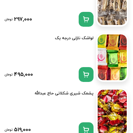
297,000
تومان
لواشک نازلی درجه یک
495,000
تومان
پشمک شیری شکلاتی حاج عبدالله
519,000
تومان