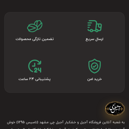
در بررسی
اول از همه روی اعتبار
قیمت و خرید انواع شکلات
فروشگاه تمرکز کنید! چون نحوه نگهداری و ارسال شکلات خیلی
بر روی کیفیت شکلات تأثیرگذار است. اما از جمله
:
ویژگی‌های شکلات خوب
ارسال سریع
تضمین تازگی محصولات
تهیه‌شده از مواد اولیه مرغوب و کره کاکائوی باکیفیت
بافت یکنواخت و بدون ترک یا سفیدک
عطر طبیعی کاکائو و طعم متعادل
خرید امن
پشتیبانی ۲۴ ساعت
بسته‌بندی استاندارد و محافظ در برابر رطوبت و گرما
انواع شکلات
می‌تواند شامل
خرید انواع شکلات باتوجه به ذائقه و نوع کاربرد
به شعبه آنلاین فروشگاه آجیل و خشکبار آجیل چی مشهد (تاسیس 1295) خوش
یکی از دسته‌های زیر باشد: