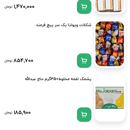
1,470,000
تومان
شکلات ویولتا یک سر پیچ فرمند
854,700
تومان
پشمک لقمه مخلوط350گرم حاج عبدالله
185,900
تومان