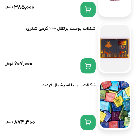
385,000
تومان
شکلات پوست پرتقال 200 گرمی شکری
607,000
تومان
شکلات ویولتا اسپشیال فرمند
874,300
تومان