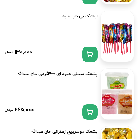
لواشک نی دار به به
130,000
تومان
پشمک سطلی میوه ای 300گرمی حاج عبدالله
265,000
تومان
پشمک دوسرپیچ زعفرانی حاج عبدالله