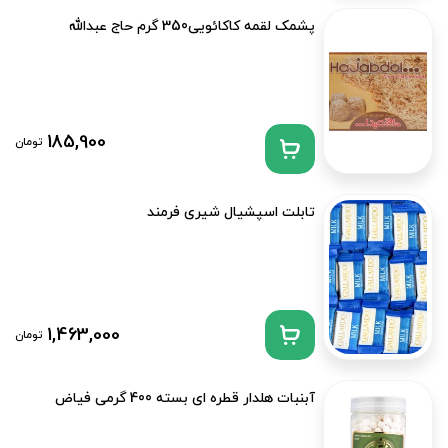
پشمک لقمه کاکائویی350 گرم حاج عبدالله
185,900
تومان
تابلت اسپشیال شیری فرمند
1,463,000
تومان
آبنبات هلدار قطره ای بسته 400 گرمی فیاض