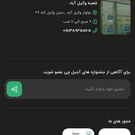
شعبه وکیل آباد
بولوار وکیل آباد , نبش وکیل آباد ۲۹
۹ صبح الی ۱۱ شب
05138935565
برای آگاهی از جشنواره های آجیل چی عضو شوید.
مجوز های ما