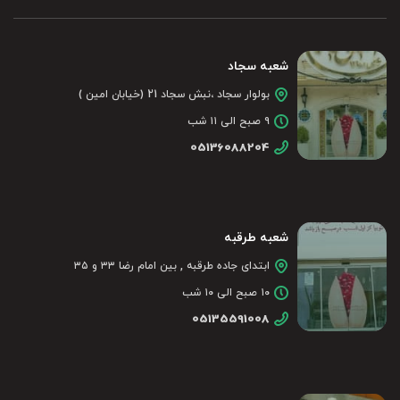
شعبه سجاد
بولوار سجاد ،نبش سجاد 21 (خیابان امین )
۹ صبح الی ۱۱ شب
05136088204
شعبه طرقبه
ابتدای جاده طرقبه , بین امام رضا ۳۳ و ۳۵
۱۰ صبح الی ۱۰ شب
05135591008