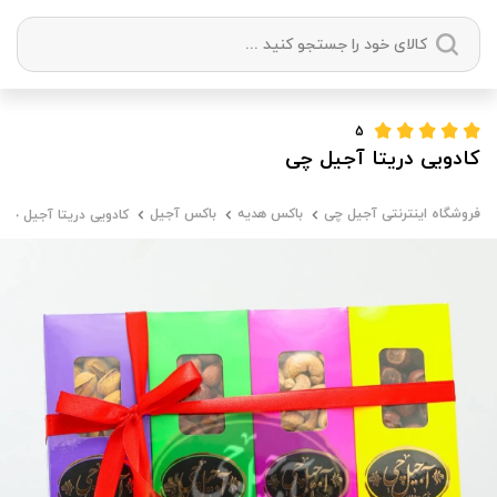
دسته بندی ها
5
کادویی دریتا آجیل چی
آجیل
میوه خشک
زعفران
خشکبار
فروشگاه اینترنتی آجیل چی
باکس هدیه
باکس آجیل
کادویی دریتا آجیل چی