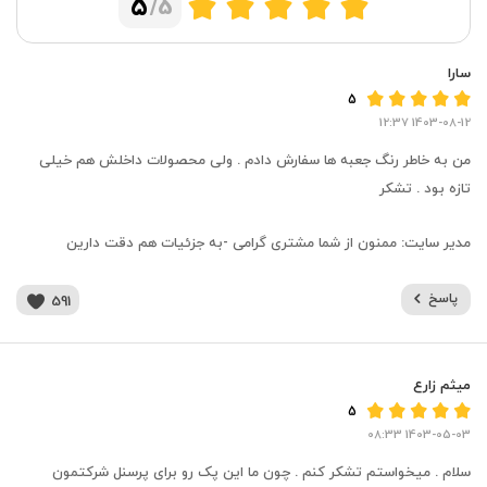
5
/5
سارا
5
1403-08-12 12:37
من به خاطر رنگ جعبه ها سفارش دادم . ولی محصولات داخلش هم خیلی
تازه بود . تشکر
مدیر سایت:
ممنون از شما مشتری گرامی -به جزئیات هم دقت دارین
پاسخ
591
میثم زارع
5
1403-05-03 08:33
سلام . میخواستم تشکر کنم . چون ما این پک رو برای پرسنل شرکتمون