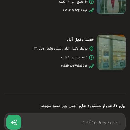
۱۰ صبح الی ۱۰ شب
05135591008
شعبه وکیل آباد
بولوار وکیل آباد , نبش وکیل آباد ۲۹
۹ صبح الی ۱۱ شب
05138935565
برای آگاهی از جشنواره های آجیل چی عضو شوید.