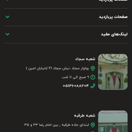
صفحات پربازدید
لینک‌های مفید
شعبه سجاد
بولوار سجاد ،نبش سجاد 21 (خیابان امین )
۹ صبح الی ۱۱ شب
05136088204
شعبه طرقبه
ابتدای جاده طرقبه , بین امام رضا ۳۳ و ۳۵