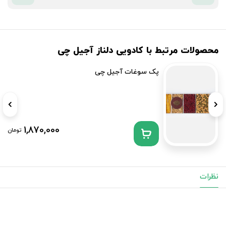
محصولات مرتبط با کادویی دلناز آجیل چی
پک سوغات آجیل چی
1,870,000
تومان
نظرات