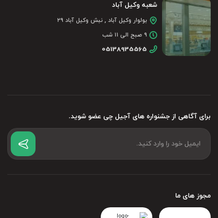
شعبه وکیل آباد
بولوار وکیل آباد , نبش وکیل آباد ۲۹
۹ صبح الی ۱۱ شب
05138935565
برای آگاهی از جشنواره های آجیل چی عضو شوید.
مجوز های ما