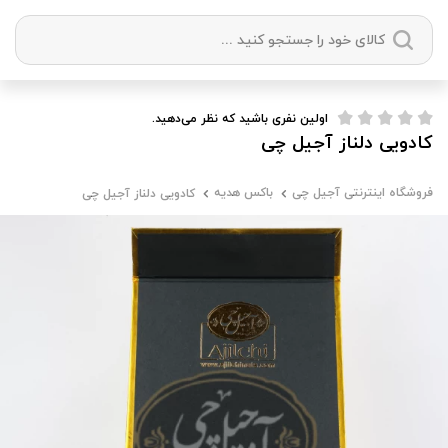
دسته بندی ها
اولین نفری باشید که نظر می‌دهید.
کادویی دلناز آجیل چی
آجیل
میوه خشک
زعفران
خشکبار
فروشگاه اینترنتی آجیل چی
باکس هدیه
کادویی دلناز آجیل چی