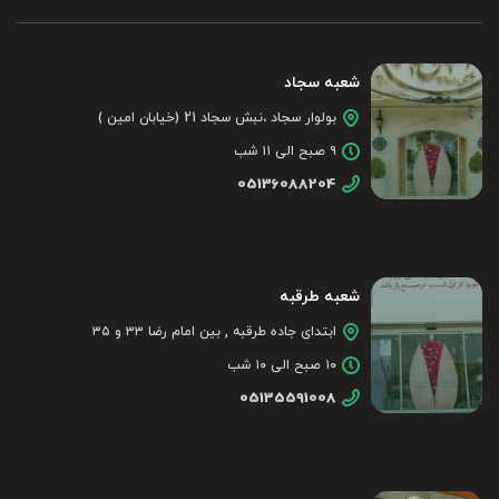
شعبه سجاد
بولوار سجاد ،نبش سجاد 21 (خیابان امین )
۹ صبح الی ۱۱ شب
05136088204
شعبه طرقبه
ابتدای جاده طرقبه , بین امام رضا ۳۳ و ۳۵
۱۰ صبح الی ۱۰ شب
05135591008