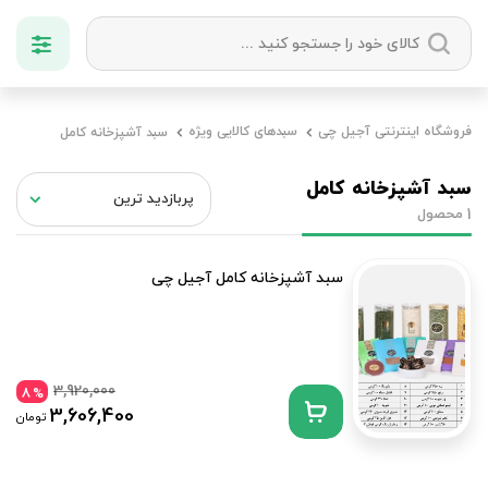
دسته بندی ها
فروشگاه اینترنتی آجیل چی
سبدهای کالایی ویژه
سبد آشپزخانه کامل
آجیل
میوه خشک
زعفران
خشکبار
سبد آشپزخانه کامل
محصول
1
سبد آشپزخانه کامل آجیل چی
3,920,000
8
%
3,606,400
تومان