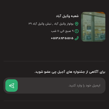
شعبه وکیل آباد
بولوار وکیل آباد , نبش وکیل آباد ۲۹
۹ صبح الی ۱۱ شب
05138935565
برای آگاهی از جشنواره های آجیل چی عضو شوید.