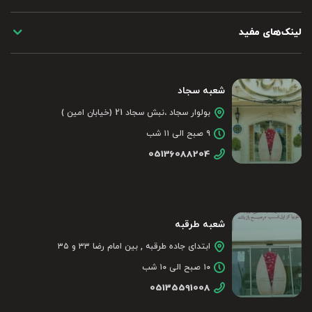
لینک‌های مفید
شعبه سجاد
بولوار سجاد ،نبش سجاد 21 (خیابان امین )
۹ صبح الی ۱۱ شب
05136088204
شعبه طرقبه
ابتدای جاده طرقبه , بین امام رضا ۳۳ و ۳۵
۱۰ صبح الی ۱۰ شب
05135591008