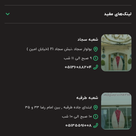
لینک‌های مفید
شعبه سجاد
بولوار سجاد ،نبش سجاد 21 (خیابان امین )
۹ صبح الی ۱۱ شب
05136088204
شعبه طرقبه
ابتدای جاده طرقبه , بین امام رضا ۳۳ و ۳۵
۱۰ صبح الی ۱۰ شب
05135591008