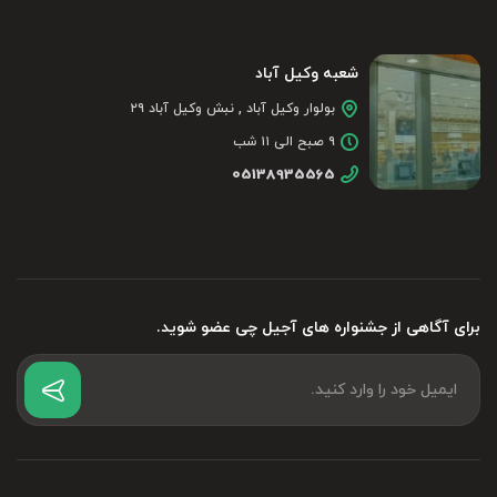
شعبه وکیل آباد
بولوار وکیل آباد , نبش وکیل آباد ۲۹
۹ صبح الی ۱۱ شب
05138935565
برای آگاهی از جشنواره های آجیل چی عضو شوید.