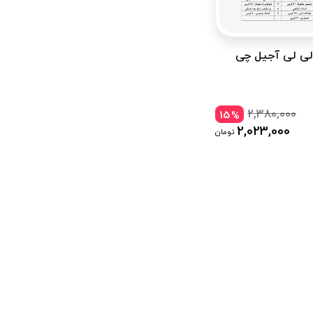
الی لی آجیل چی
2,380,000
15
%
2,023,000
تومان