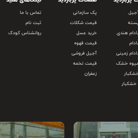
پربازدید
صفحات پربازدید
لینک‌های مفید
جیل
پک سازمانی
تماس با ما
سته
قیمت شکلات
ثبت نام
دام هندی
خرید عسل
روانشناس کودک
دام
قیمت قهوه
دام زمینی
آجیل فروشی
یوه خشک
قیمت تخمه
شکبار
زعفران
 خشکبار