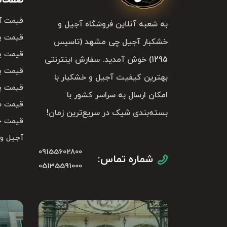
صفحات 
قیمت آ
به شعبه آنلاین فروشگاه آجیل و
قیمت پ
خشکبار آجیل چی مشهد (تاسیس
قیمت با
1295) خوش آمدید. سفارش اینترنتی
قیمت با
بهترین کیفیت آجیل و خشکبار با
قیمت با
امکان ارسال به سراسر کشور با
قیمت م
بسته‌بندی شیک در سریع‌ترین زمان!
قیمت خ
آجیل و
09155602800
شماره تماس:
05135591000